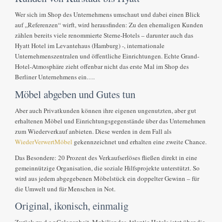
Wer sich im Shop des Unternehmens umschaut und dabei einen Blick
auf „Referenzen“ wirft, wird herausfinden: Zu den ehemaligen Kunden
zählen bereits viele renommierte Sterne-Hotels – darunter auch das
Hyatt Hotel im Levantehaus (Hamburg) -, internationale
Unternehmenszentralen und öffentliche Einrichtungen. Echte Grand-
Hotel-Atmosphäre zieht offenbar nicht das erste Mal im Shop des
Berliner Unternehmens ein….
Möbel abgeben und Gutes tun
Aber auch Privatkunden können ihre eigenen ungenutzten, aber gut
erhaltenen Möbel und Einrichtungsgegenstände über das Unternehmen
zum Wiederverkauf anbieten. Diese werden in dem Fall als
WiederVerwertMöbel
gekennzeichnet und erhalten eine zweite Chance.
Das Besondere: 20 Prozent des Verkaufserlöses fließen direkt in eine
gemeinnützige Organisation, die soziale Hilfsprojekte unterstützt. So
wird aus jedem abgegebenen Möbelstück ein doppelter Gewinn – für
die Umwelt und für Menschen in Not.
Original, ikonisch, einmalig
Zurück zu d e r Gelegenheit, Mobiliar des Atlantic Hotels jetzt über die