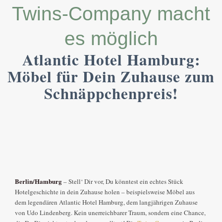
Twins-Company macht
es möglich
Atlantic Hotel Hamburg:
Möbel für Dein Zuhause zum
Schnäppchenpreis!
Berlin/Hamburg
– Stell‘ Dir vor, Du könntest ein echtes Stück
Hotelgeschichte in dein Zuhause holen – beispielsweise Möbel aus
dem legendären Atlantic Hotel Hamburg, dem langjährigen Zuhause
von Udo Lindenberg. Kein unerreichbarer Traum, sondern eine Chance,