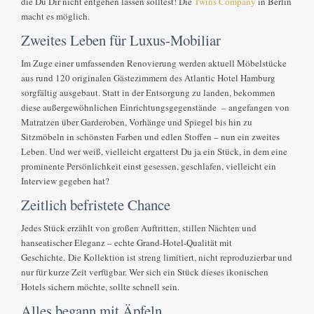
die Du Dir nicht entgehen lassen solltest! Die
Twins Company
in Berlin
macht es möglich.
Zweites Leben für Luxus-Mobiliar
Im Zuge einer umfassenden Renovierung werden aktuell Möbelstücke
aus rund 120 originalen Gästezimmern des Atlantic Hotel Hamburg
sorgfältig ausgebaut. Statt in der Entsorgung zu landen, bekommen
diese außergewöhnlichen Einrichtungsgegenstände – angefangen von
Matratzen über Garderoben, Vorhänge und Spiegel bis hin zu
Sitzmöbeln in schönsten Farben und edlen Stoffen – nun ein zweites
Leben. Und wer weiß, vielleicht ergatterst Du ja ein Stück, in dem eine
prominente Persönlichkeit einst gesessen, geschlafen, vielleicht ein
Interview gegeben hat?
Zeitlich befristete Chance
Jedes Stück erzählt von großen Auftritten, stillen Nächten und
hanseatischer Eleganz – echte Grand-Hotel-Qualität mit
Geschichte. Die Kollektion ist streng limitiert, nicht reproduzierbar und
nur für kurze Zeit verfügbar. Wer sich ein Stück dieses ikonischen
Hotels sichern möchte, sollte schnell sein.
Alles begann mit Äpfeln