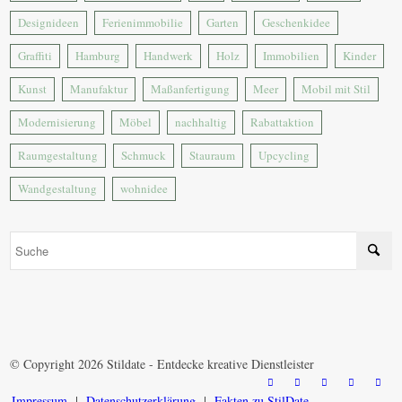
Designideen
Ferienimmobilie
Garten
Geschenkidee
Graffiti
Hamburg
Handwerk
Holz
Immobilien
Kinder
Kunst
Manufaktur
Maßanfertigung
Meer
Mobil mit Stil
Modernisierung
Möbel
nachhaltig
Rabattaktion
Raumgestaltung
Schmuck
Stauraum
Upcycling
Wandgestaltung
wohnidee
© Copyright 2026 Stildate - Entdecke kreative Dienstleister
Impressum
Datenschutzerklärung
Fakten zu StilDate