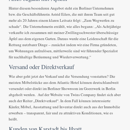
Hinter diesem besonderen Angebot steht ein Berliner Unternehmen
bzw. die Geschäftsführerin Astrid Eilers, die mit ihrem Team seit gut
mehr als 20 Jahren einem klaren Leitsatz folgt: „Zum Wegwerfen zu
schade“. Die Unternehmerin erzählt, wie alles begann: „Als Achtjährige
verkaufte ich zusammen mit meiner Zwillingsschwester überschüssige
Äpfel aus dem eigenen Garten. Daraus wurde eine Leidenschaft für die
Rettung nutzbarer Dinge – zunächst indem wir eine Firma gründeten,
um Wohnungen aufzulösen, mittlerweile sind wir führender Spezialist
für nachhaltige Beräumung und Wiederverwertung.“
Versand oder Direktverkauf
Wie aber geht jetzt der Verkauf und die Versendung vonstatten? Die
meisten Möbelstücke aus dem Atlantic Hotel können deutschlandweit
versendet oder direkt im Berliner Showroom im Goerzwerk in Berlin
abgeholt werden. Auf der Website von Twins Company findet sich aber
auch der Reiter „Direktverkauf“. In dem Fall können interessierte
Käufer, Möbel, Ausstattung und Inventar direkt auch aus der Immobilie
erwerben – transparent, fair und zu attraktiven Konditionen, wie es
heißt.
Kunden von Karstadt bis Hyatt