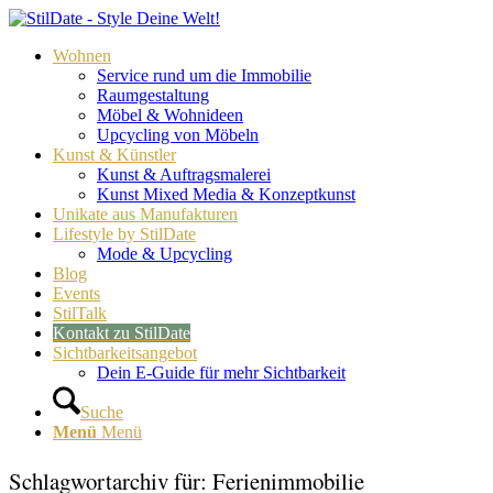
Wohnen
Service rund um die Immobilie
Raumgestaltung
Möbel & Wohnideen
Upcycling von Möbeln
Kunst & Künstler
Kunst & Auftragsmalerei
Kunst Mixed Media & Konzeptkunst
Unikate aus Manufakturen
Lifestyle by StilDate
Mode & Upcycling
Blog
Events
StilTalk
Kontakt zu StilDate
Sichtbarkeitsangebot
Dein E-Guide für mehr Sichtbarkeit
Suche
Menü
Menü
Schlagwortarchiv für:
Ferienimmobilie