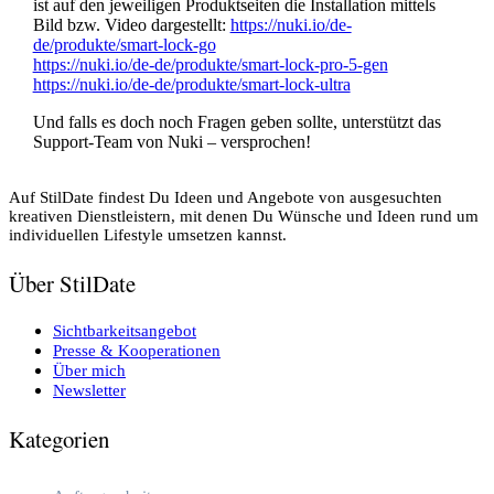
ist auf den jeweiligen Produktseiten die Installation mittels
Bild bzw. Video dargestellt:
https://nuki.io/de-
de/produkte/smart-lock-go
https://nuki.io/de-de/produkte/smart-lock-pro-5-gen
https://nuki.io/de-de/produkte/smart-lock-ultra
Und f
alls es doch noch Fragen geben sollte, unterstützt das
Support-Team von Nuki – versprochen!
Auf StilDate findest Du Ideen und Angebote von ausgesuchten
kreativen Dienstleistern, mit denen Du Wünsche und Ideen rund um
individuellen Lifestyle umsetzen kannst.
Über StilDate
Sichtbarkeitsangebot
Presse & Kooperationen
Über mich
Newsletter
Kategorien