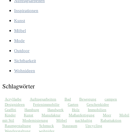
Auftragsarbeiten
Inspirationen
Kunst
Möbel
Mode
Outdoor
Sichtbarkeit
Wohnideen
Schlagwörter
Acrylfarbe
Auftragsarbeiten
Bad
Bewegung
campen
Designideen
Ferienimmobilie
Garten
Geschenkidee
Graffiti
Hamburg
Handwerk
Holz
Immobilien
Kinder
Kunst
Manufaktur
Maßanfertigung
Meer
Mobil
mit Stil
Modernisierung
Möbel
nachhaltig
Rabattaktion
Raumgestaltung
Schmuck
Stauraum
Upcycling
Wandgestaltung
wohnidee