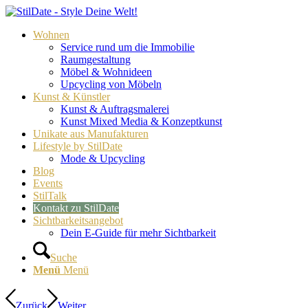
Wohnen
Service rund um die Immobilie
Raumgestaltung
Möbel & Wohnideen
Upcycling von Möbeln
Kunst & Künstler
Kunst & Auftragsmalerei
Kunst Mixed Media & Konzeptkunst
Unikate aus Manufakturen
Lifestyle by StilDate
Mode & Upcycling
Blog
Events
StilTalk
Kontakt zu StilDate
Sichtbarkeitsangebot
Dein E-Guide für mehr Sichtbarkeit
Suche
Menü
Menü
Zurück
Weiter