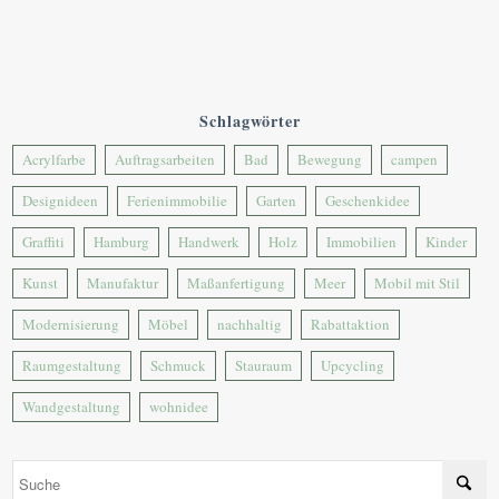
Schlagwörter
Acrylfarbe
Auftragsarbeiten
Bad
Bewegung
campen
Designideen
Ferienimmobilie
Garten
Geschenkidee
Graffiti
Hamburg
Handwerk
Holz
Immobilien
Kinder
Kunst
Manufaktur
Maßanfertigung
Meer
Mobil mit Stil
Modernisierung
Möbel
nachhaltig
Rabattaktion
Raumgestaltung
Schmuck
Stauraum
Upcycling
Wandgestaltung
wohnidee