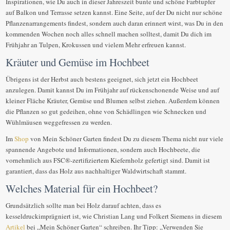
Inspirationen, wie Du auch in dieser Jahreszeit bunte und schöne Farbtupfer
auf Balkon und Terrasse setzen kannst. Eine Seite, auf der Du nicht nur schöne
Pflanzenarrangements findest, sondern auch daran erinnert wirst, was Du in den
kommenden Wochen noch alles schnell machen solltest, damit Du dich im
Frühjahr an Tulpen, Krokussen und vielem Mehr erfreuen kannst.
Kräuter und Gemüse im Hochbeet
Übrigens ist der Herbst auch bestens geeignet, sich jetzt ein Hochbeet
anzulegen. Damit kannst Du im Frühjahr auf rückenschonende Weise und auf
kleiner Fläche Kräuter, Gemüse und Blumen selbst ziehen. Außerdem können
die Pflanzen so gut gedeihen, ohne von Schädlingen wie Schnecken und
Wühlmäusen weggefressen zu werden.
Im
Shop
von Mein Schöner Garten findest Du zu diesem Thema nicht nur viele
spannende Angebote und Informationen, sondern auch Hochbeete, die
vornehmlich aus FSC®-zertifiziertem Kiefernholz gefertigt sind. Damit ist
garantiert, dass das Holz aus nachhaltiger Waldwirtschaft stammt.
Welches Material für ein Hochbeet?
Grundsätzlich sollte man bei Holz darauf achten, dass es
kesseldruckimprägniert ist, wie Christian Lang und Folkert Siemens in diesem
Artikel
bei „Mein Schöner Garten“ schreiben. Ihr Tipp: „Verwenden Sie