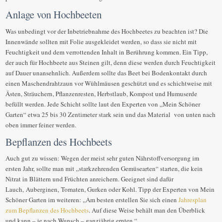
Anlage von Hochbeeten
Was unbedingt vor der Inbetriebnahme des Hochbeetes zu beachten ist? Die
Innenwände sollten mit Folie ausgekleidet werden, so dass sie nicht mit
Feuchtigkeit und dem verrottenden Inhalt in Berührung kommen. Ein Tipp,
der auch für Hochbeete aus Steinen gilt, denn diese werden durch Feuchtigkeit
auf Dauer unansehnlich. Außerdem sollte das Beet bei Bodenkontakt durch
einen Maschendrahtzaun vor Wühlmäusen geschützt und es schichtweise mit
Ästen, Sträuchern, Pflanzenresten, Herbstlaub, Kompost und Humuserde
befüllt werden. Jede Schicht sollte laut den Experten von „Mein Schöner
Garten“ etwa 25 bis 30 Zentimeter stark sein und das Material von unten nach
oben immer feiner werden.
Bepflanzen des Hochbeets
Auch gut zu wissen: Wegen der meist sehr guten Nährstoffversorgung im
ersten Jahr, sollte man mit „starkzehrenden Gemüsearten“ starten, die kein
Nitrat in Blättern und Früchten anreichern. Geeignet sind dafür
Lauch, Auberginen, Tomaten, Gurken oder Kohl. Tipp der Experten von Mein
Schöner Garten im weiteren: „Am besten erstellen Sie sich einen
Jahresplan
zum Bepflanzen des Hochbeets
. Auf diese Weise behält man den Überblick
und kann – je nach Wunsch – ganzjährig ernten.“