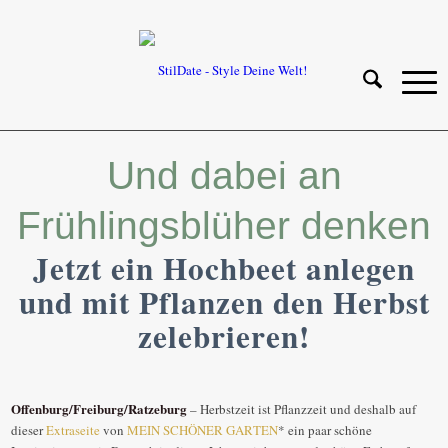
Und dabei an
Frühlingsblüher denken
Jetzt ein Hochbeet anlegen
und mit Pflanzen den Herbst
zelebrieren!
Offenburg/Freiburg/Ratzeburg
– Herbstzeit ist Pflanzzeit und deshalb auf
dieser
Extraseite
von
MEIN SCHÖNER GARTEN
* ein paar schöne