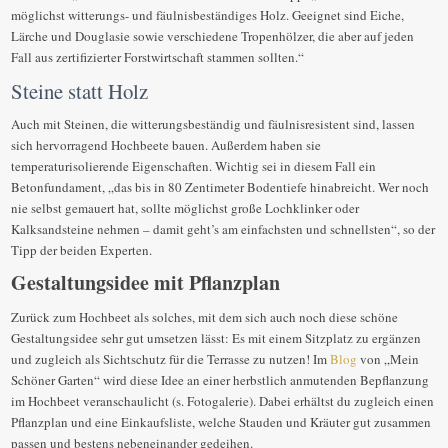
möglichst witterungs- und fäulnisbeständiges Holz. Geeignet sind Eiche,
Lärche und Douglasie sowie verschiedene Tropenhölzer, die aber auf jeden
Fall aus zertifizierter Forstwirtschaft stammen sollten.“
Steine statt Holz
Auch mit Steinen, die witterungsbeständig und fäulnisresistent sind, lassen
sich hervorragend Hochbeete bauen. Außerdem haben sie
temperaturisolierende Eigenschaften. Wichtig sei in diesem Fall ein
Betonfundament, „das bis in 80 Zentimeter Bodentiefe hinabreicht. Wer noch
nie selbst gemauert hat, sollte möglichst große Lochklinker oder
Kalksandsteine nehmen – damit geht’s am einfachsten und schnellsten“, so der
Tipp der beiden Experten.
Gestaltungsidee mit Pflanzplan
Zurück zum Hochbeet als solches, mit dem sich auch noch diese schöne
Gestaltungsidee sehr gut umsetzen lässt: Es mit einem Sitzplatz zu ergänzen
und zugleich als Sichtschutz für die Terrasse zu nutzen! Im
Blog
von „Mein
Schöner Garten“ wird diese Idee an einer herbstlich anmutenden Bepflanzung
im Hochbeet veranschaulicht (s. Fotogalerie). Dabei erhältst du zugleich einen
Pflanzplan und eine Einkaufsliste, welche Stauden und Kräuter gut zusammen
passen und bestens nebeneinander gedeihen.