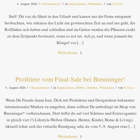
/
/
/
4. August 2026
0 Kommentare
in
Inspirationen
,
Wohnideen
von
Bethune
Stell‘ Dir vor, du fährst in den Urlaub und kannst aus der Ferne entspannt
beobachten, wie zuhause das Licht zur gewünschten Zeit an und aus geht, die
Rollläden sich heben und schließen und im Garten werden die Pflanzen exakt
zu dem Zeitpunkt bewässert, wenn es not tut. Ach ja, und wenn jemand die
Klingel vor […]
Weiterlesen
Profitiere vom Final-Sale bei Breuninger!
/
/
/
4. August 2026
0 Kommentare
in
Inspirationen
,
Möbel
,
Outdoor
,
Wohnideen
von
Bethune
Wenn Du Freude daran hast, Dich mit Produkten und Designideen bekannter
internationaler Marken zu umgeben, dann solltest Du unbedingt im Shop von
Breuninger* vorbeischauen. Dort triffst du auf viel Schönes und Extravagantes
in gleich vier (!) Lifestyle-Welten (Damen, Herren, Kinder, Home & Living).
Aktuell lohnt sich der virtuelle Rundgang sehr, da vom 5.-9. August eine […]
Weiterlesen