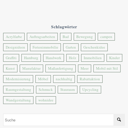
Schlagwörter
Acrylfarbe
Auftragsarbeiten
Bad
Bewegung
campen
Designideen
Ferienimmobilie
Garten
Geschenkidee
Graffiti
Hamburg
Handwerk
Holz
Immobilien
Kinder
Kunst
Manufaktur
Maßanfertigung
Meer
Mobil mit Stil
Modernisierung
Möbel
nachhaltig
Rabattaktion
Raumgestaltung
Schmuck
Stauraum
Upcycling
Wandgestaltung
wohnidee