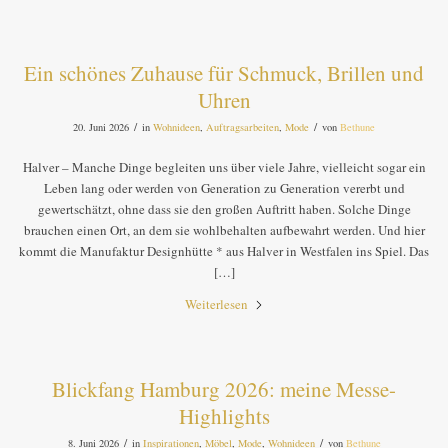
Ein schönes Zuhause für Schmuck, Brillen und
Uhren
/
/
20. Juni 2026
in
Wohnideen
,
Auftragsarbeiten
,
Mode
von
Bethune
Halver – Manche Dinge begleiten uns über viele Jahre, vielleicht sogar ein
Leben lang oder werden von Generation zu Generation vererbt und
gewertschätzt, ohne dass sie den großen Auftritt haben. Solche Dinge
brauchen einen Ort, an dem sie wohlbehalten aufbewahrt werden. Und hier
kommt die Manufaktur Designhütte * aus Halver in Westfalen ins Spiel. Das
[…]
Weiterlesen
Blickfang Hamburg 2026: meine Messe-
Highlights
/
/
8. Juni 2026
in
Inspirationen
,
Möbel
,
Mode
,
Wohnideen
von
Bethune