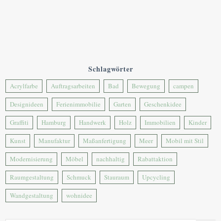
Schlagwörter
Acrylfarbe
Auftragsarbeiten
Bad
Bewegung
campen
Designideen
Ferienimmobilie
Garten
Geschenkidee
Graffiti
Hamburg
Handwerk
Holz
Immobilien
Kinder
Kunst
Manufaktur
Maßanfertigung
Meer
Mobil mit Stil
Modernisierung
Möbel
nachhaltig
Rabattaktion
Raumgestaltung
Schmuck
Stauraum
Upcycling
Wandgestaltung
wohnidee