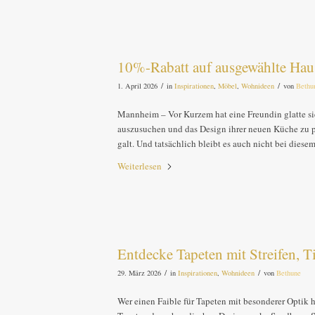
10%-Rabatt auf ausgewählte Haus
/
/
1. April 2026
in
Inspirationen
,
Möbel
,
Wohnideen
von
Bethu
Mannheim – Vor Kurzem hat eine Freundin glatte si
auszusuchen und das Design ihrer neuen Küche zu pla
galt. Und tatsächlich bleibt es auch nicht bei diese
Weiterlesen
Entdecke Tapeten mit Streifen, T
/
/
29. März 2026
in
Inspirationen
,
Wohnideen
von
Bethune
Wer einen Faible für Tapeten mit besonderer Optik