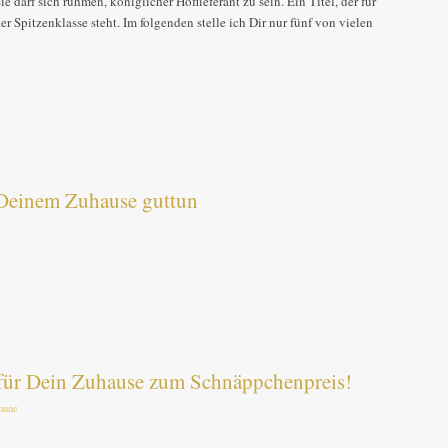
darf sich rühmen, königlicher Hoflieferant zu sein. Ein Titel, der für
 Spitzenklasse steht. Im folgenden stelle ich Dir nur fünf von vielen
 Deinem Zuhause guttun
für Dein Zuhause zum Schnäppchenpreis!
hune