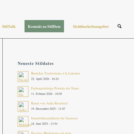
StilTalk
Kontakt zu StilDate
Sichtbarkeitsangebot
Neueste Stildates
Bestickte Tischwäsche á la Luhabru
22. April 2026 - 16:24
Farbenprächtige Porträts der Natur
11. Februar 2026 - 10:05
Kunst von Anke Rozehnal
19. Dezember 2025 - 11:07
Immobilienmaklerin für Senioren
18. Juni 2025 - 13:54
Kreative Workshops auf dem