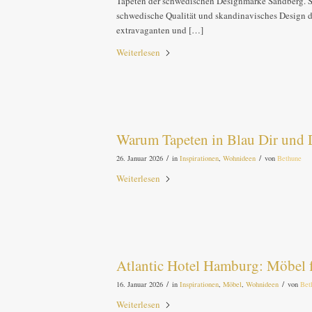
Tapeten der schwedischen Designmarke Sandberg. Sie 
schwedische Qualität und skandinavisches Design der
extravaganten und […]
Weiterlesen
Warum Tapeten in Blau Dir und
/
/
26. Januar 2026
in
Inspirationen
,
Wohnideen
von
Bethune
Weiterlesen
Atlantic Hotel Hamburg: Möbel 
/
/
16. Januar 2026
in
Inspirationen
,
Möbel
,
Wohnideen
von
Bet
Weiterlesen