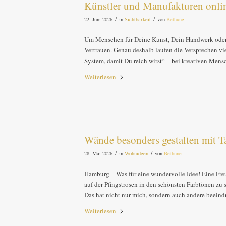
Künstler und Manufakturen onlin
/
/
22. Juni 2026
in
Sichtbarkeit
von
Bethune
Um Menschen für Deine Kunst, Dein Handwerk oder De
Vertrauen. Genau deshalb laufen die Versprechen vi
System, damit Du reich wirst“ – bei kreativen Mensc
Weiterlesen
Wände besonders gestalten mit 
/
/
28. Mai 2026
in
Wohnideen
von
Bethune
Hamburg – Was für eine wundervolle Idee! Eine Freun
auf der Pfingstrosen in den schönsten Farbtönen z
Das hat nicht nur mich, sondern auch andere beeind
Weiterlesen