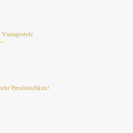
 Vintagestyle
hune
ehr Persönlichkeit!
e