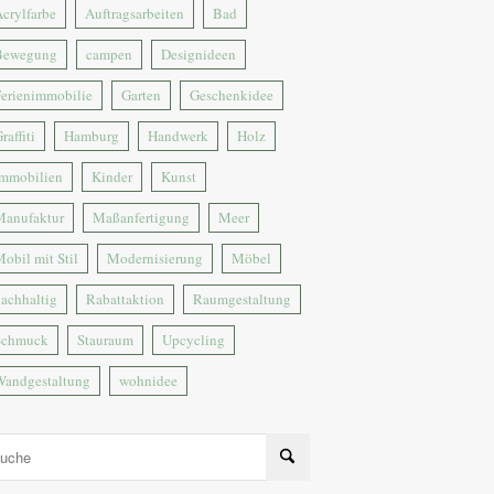
crylfarbe
Auftragsarbeiten
Bad
Bewegung
campen
Designideen
erienimmobilie
Garten
Geschenkidee
raffiti
Hamburg
Handwerk
Holz
Immobilien
Kinder
Kunst
Manufaktur
Maßanfertigung
Meer
obil mit Stil
Modernisierung
Möbel
achhaltig
Rabattaktion
Raumgestaltung
Schmuck
Stauraum
Upcycling
Wandgestaltung
wohnidee