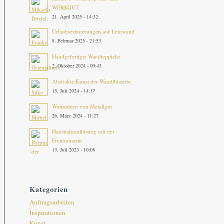
WERKGUT
21. April 2025 - 14:32
Urlaubserinnerungen auf Leinwand
8. Februar 2025 - 21:53
Handgefertigte Wandteppiche
2. Oktober 2024 - 09:43
Abstrakte Kunst der Wandflüsterin
15. Juli 2024 - 14:17
Wohnideen von Metallgut
26. März 2024 - 11:27
Haushaltsauflösung mit der
Freiräumerin
13. Juli 2023 - 10:08
Kategorien
Auftragsarbeiten
Inspirationen
Kunst