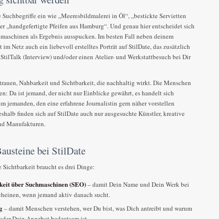
 Suchbegriffe ein wie „Meeresbildmalerei in Öl“, „bestickte Servietten
er „handgefertigte Pfeifen aus Hamburg“. Und genau hier entscheidet sich
maschinen als Ergebnis ausspucken. Im besten Fall neben deinem
t im Netz auch ein liebevoll erstelltes Porträt auf StilDate, das zusätzlich
StilTalk (Interview) und/oder einen Atelier- und Werkstattbesuch bei Dir
rtrauen, Nahbarkeit und Sichtbarkeit, die nachhaltig wirkt. Die Menschen
n: Da ist jemand, der nicht nur Einblicke gewährt, es handelt sich
um jemanden, den eine erfahrene Journalistin gern näher vorstellen
shalb finden sich auf StilDate auch nur ausgesuchte Künstler, kreative
und Manufakturen.
Bausteine bei StilDate
 Sichtbarkeit braucht es drei Dinge:
keit über Suchmaschinen (SEO)
– damit Dein Name und Dein Werk bei
cheinen, wenn jemand aktiv danach sucht.
g
– damit Menschen verstehen, wer Du bist, was Dich antreibt und warum
oder Dein Angebot bedeutsam ist.