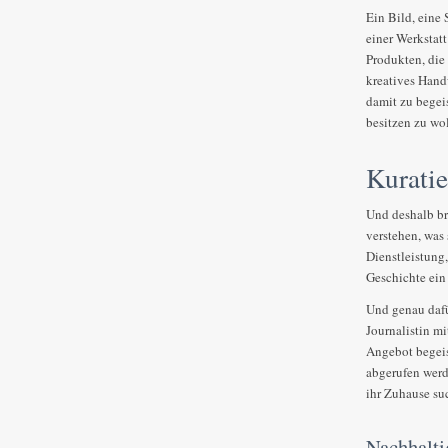
Ein Bild, eine 
einer Werkstatt
Produkten, die
kreatives Hand
damit zu begei
besitzen zu wo
Kuratie
Und deshalb b
verstehen, was 
Dienstleistung
Geschichte ein 
Und genau dafür
Journalistin m
Angebot begeis
abgerufen werd
ihr Zuhause su
Nachhalti