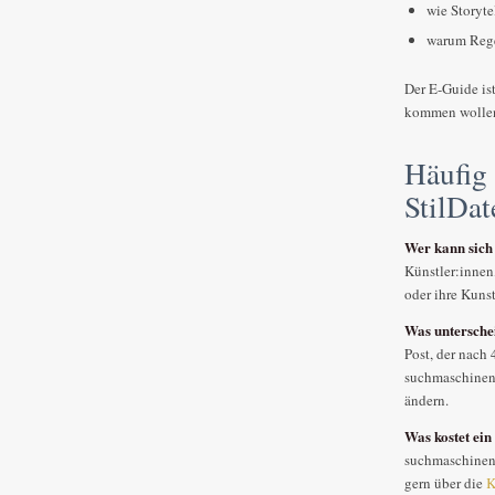
wie Storyt
warum Rege
Der E-Guide ist
kommen wolle
Häufig 
StilDat
Wer kann sich 
Künstler:innen
oder ihre Kuns
Was untersche
Post, der nach 
suchmaschineno
ändern.
Was kostet ein 
suchmaschineno
gern über die
K