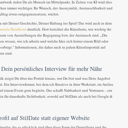
dwerk stehst Du als Mensch im Mittelpunkt. In Zeiten von KI wird dies
chen immer wichtiger. Ihr Wunsch, der Anonymität, Austauschbarkeit und
Alltag etwas entgegenzusetzen, wächst.
 mit Deiner Geschichte, Deiner Haltung ins Spiel! Das wird auch in dem
anuela Mordhorst
deutlich. Dort berichtet die Künstlerin, wie wichtig ihr
ern von Ausstellungen die Begegnung bzw. der Austausch sind. „Die
n wissen, wie ich arbeite und welche Idee sich hinter einem Bild oder
verbirgt.“ Informationen, die daher auch in jedem Künstlerporträt auf
den sind.
– Dein persönliches Interview für mehr Nähe
alk zeigst Du über das Porträt hinaus, wer Du bist und was Dein Angebot
. Ein Interviewformat, bei dem ich Kreative in ihrer Werkstatt, im Atelier,
uf einem Event gern begleite. Das schafft Nahbarkeit und Vertrauen – ein
in für dauerhafte Sichtbarkeit, sowohl auf StilDate als auch bei Google &
ofil auf StilDate statt eigener Website
ünstler, die so glücklich sind über diese Form der Darstellung und ihr