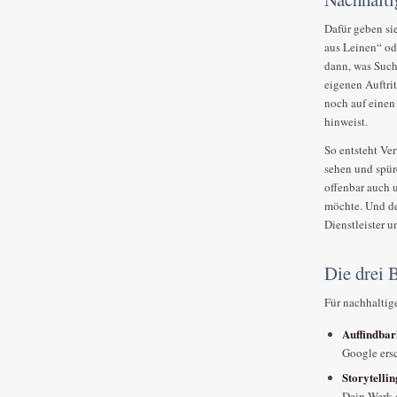
Dafür geben sie
aus Leinen“ od
dann, was Such
eigenen Auftrit
noch auf einen 
hinweist.
So entsteht Ve
sehen und spüre
offenbar auch 
möchte. Und de
Dienstleister 
Die drei 
Für nachhaltige
Auffindbar
Google ers
Storytellin
Dein Werk 