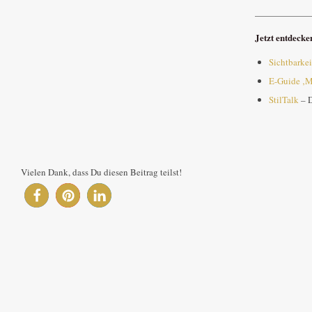
——————
Jetzt entdecke
Sichtbarke
E-Guide ‚M
StilTalk
– D
Vielen Dank, dass Du diesen Beitrag teilst!