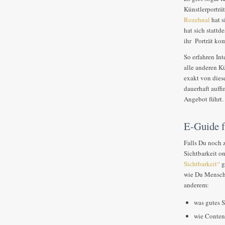
Künstlerporträt
Rozehnal
hat s
hat sich statt
ihr Porträt ko
So erfahren Int
alle anderen Kü
exakt von dies
dauerhaft auffi
Angebot führt.
E-Guide f
Falls Du noch z
Sichtbarkeit on
Sichtbarkeit“
g
wie Du Mensch
anderem:
was gutes S
wie Content