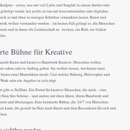
Skulptur – etwas, was mit viel Liebe und Sorgfalt in einem Atelier oder
 gefertigt wurde, hat nichts zu tun mit konventionellen oder digitalen
 sich so mal eben in wenigen Schritten vermarkten lassen. Kunst und
werk wollen verstanden werden – im besten Fall gelingt es, die Menschen
stern und in ihnen die Leidenschaft zu wecken, ein Bild, ein Unikat
llen.
rte Bühne für Kreative
raucht Kunst und kreatives Handwerk Kontext. Menschen wollen
sie sehen oder in Auftrag geben. Sie wollen wissen, wer hinter einer
, hinter einer Manufaktur steckt. Und welche Haltung, Philosophie und
Werk oder ein Angebot in sich trägt.
 gibt es StilDate. Ein Portal für kreative Menschen, die mich – eine
it Sinn fürs Schöne – und andere mit ihren Ideen, ihrem Handwerk und
tern und überzeugen. Eine kuratierte Bühne, die 24/7 von Menschen
en kann, die gezielt im Netz nach Kunst und dem Besonderen für sich und
chen.
g sichtbar werden