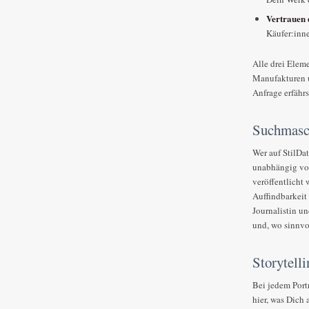
Vertrauen 
Käufer:inne
Alle drei Eleme
Manufakturen u
Anfrage erfährs
Suchmasch
Wer auf StilDat
unabhängig von
veröffentlicht 
Auffindbarkeit
Journalistin u
und, wo sinnvo
Storytell
Bei jedem Port
hier, was Dich