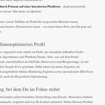
durch Präsenz auf einer kuratierten Plattform
– damit potenzielle
n wissen: Hier finde ich Qualität.
nte vereint StilDate als Portal für ausgesuchte Künstler:innen,
nd kreative Dienstleister:innen – zu einem fairen Preis, den Du gern auf
t.
inenoptimiertes Profil
e vorgestellt wird, erhält ein Profil, das dauerhaft auffindbar bleibt –
 Algorithmen und Plattform-Trends. Alles, was auf dem Portal
wird, einschließlich der StilTalks (Interviews) und Blogbeiträge, ist auf
 bei Google & Co getrimmt. Dafür nutze ich meine Expertise als
nd ausgebildete Online-Marketing-Expertin sowie spezialisierte SEO-Tools
ll, auch die KI-gestützte Optimierung.
ing, bei dem Du im Fokus stehst
rät kommt zudem bewährtes Storytelling zum Einsatz. Menschen erfahren
 ausmacht, inspiriert und was Du konkret anbietest. Neben Deinem Produkt