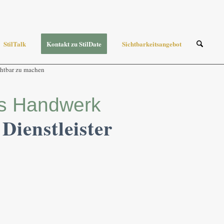
StilTalk
Kontakt zu StilDate
Sichtbarkeitsangebot
es Handwerk
Dienstleister