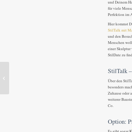
und Deinem Han
für viele Mens
Perfektion im 
Hier kommst Du
StilTalk mit M
und den Besuch
Menschen wolle
einer Skulptur 
StilDate zu fin
StilTalk 
Ein schönes Zuhause für Schmuck,
Über den StilT
Brillen und Uhren
besonders macht
Zuhause oder a
weiterer Bauste
Co.
Option: Pr
Es gibt sogar K