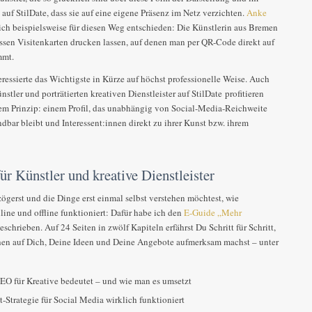
 auf StilDate, dass sie auf eine eigene Präsenz im Netz verzichten.
Anke
ich beispielsweise für diesen Weg entschieden: Die Künstlerin aus Bremen
dessen Visitenkarten drucken lassen, auf denen man per QR-Code direkt auf
mmt.
eressierte das Wichtigste in Kürze auf höchst professionelle Weise. Auch
nstler und porträtierten kreativen Dienstleister auf StilDate profitieren
em Prinzip: einem Profil, das unabhängig von Social-Media-Reichweite
ndbar bleibt und Interessent:innen direkt zu ihrer Kunst bzw. ihrem
ür Künstler und kreative Dienstleister
ögerst und die Dinge erst einmal selbst verstehen möchtest, wie
line und offline funktioniert: Dafür habe ich den
E-Guide „Mehr
eschrieben. Auf 24 Seiten in zwölf Kapiteln erfährst Du Schritt für Schritt,
en auf Dich, Deine Ideen und Deine Angebote aufmerksam machst – unter
EO für Kreative bedeutet – und wie man es umsetzt
-Strategie für Social Media wirklich funktioniert