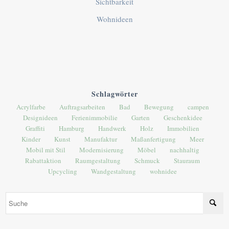
Sichtbarkeit
Wohnideen
Schlagwörter
Acrylfarbe
Auftragsarbeiten
Bad
Bewegung
campen
Designideen
Ferienimmobilie
Garten
Geschenkidee
Graffiti
Hamburg
Handwerk
Holz
Immobilien
Kinder
Kunst
Manufaktur
Maßanfertigung
Meer
Mobil mit Stil
Modernisierung
Möbel
nachhaltig
Rabattaktion
Raumgestaltung
Schmuck
Stauraum
Upcycling
Wandgestaltung
wohnidee