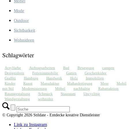
Möbel
Mode
Outdoor
Sichtbarkeit
Wohnideen
Schlagwörter
Acrylfarbe
Auftragsarbeiten
Bad
Bewegung
campen
Designideen
Ferienimmobilie
Garten
Geschenkidee
Graffiti
Hamburg
Handwerk
Holz
Immobilien
Kinder
Kunst
Manufaktur
Maßanfertigung
Meer
Mobil
mit Stil
Modernisierung
Möbel
nachhaltig
Rabattaktion
Raumgestaltung
Schmuck
Stauraum
Upcycling
Wandgestaltung
wohnidee
© Copyright 2026 Stildate - Entdecke kreative Dienstleister
Link zu Instagram