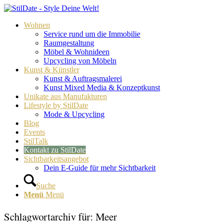
Wohnen
Service rund um die Immobilie
Raumgestaltung
Möbel & Wohnideen
Upcycling von Möbeln
Kunst & Künstler
Kunst & Auftragsmalerei
Kunst Mixed Media & Konzeptkunst
Unikate aus Manufakturen
Lifestyle by StilDate
Mode & Upcycling
Blog
Events
StilTalk
Kontakt zu StilDate
Sichtbarkeitsangebot
Dein E-Guide für mehr Sichtbarkeit
Suche
Menü
Menü
Schlagwortarchiv für:
Meer