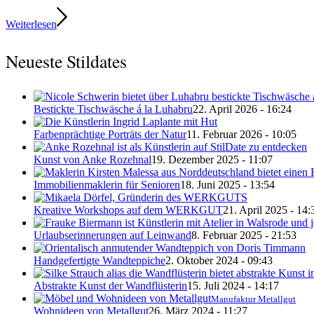
Weiterlesen
Neueste Stildates
Bestickte Tischwäsche á la Luhabru
22. April 2026 - 16:24
Farbenprächtige Porträts der Natur
11. Februar 2026 - 10:05
Kunst von Anke Rozehnal
19. Dezember 2025 - 11:07
Immobilienmaklerin für Senioren
18. Juni 2025 - 13:54
Kreative Workshops auf dem WERKGUT
21. April 2025 - 14:
Urlaubserinnerungen auf Leinwand
8. Februar 2025 - 21:53
Handgefertigte Wandteppiche
2. Oktober 2024 - 09:43
Abstrakte Kunst der Wandflüsterin
15. Juli 2024 - 14:17
Manufaktur Metallgut
Wohnideen von Metallgut
26. März 2024 - 11:27