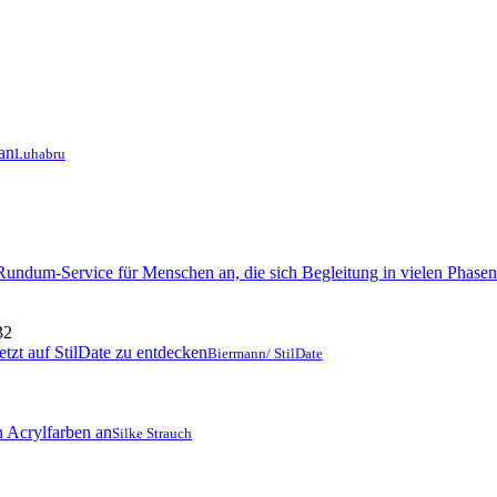
Luhabru
32
Biermann/ StilDate
Silke Strauch