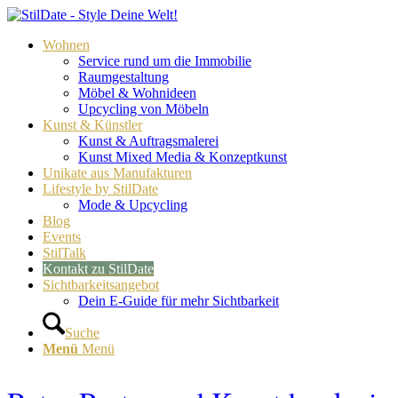
Wohnen
Service rund um die Immobilie
Raumgestaltung
Möbel & Wohnideen
Upcycling von Möbeln
Kunst & Künstler
Kunst & Auftragsmalerei
Kunst Mixed Media & Konzeptkunst
Unikate aus Manufakturen
Lifestyle by StilDate
Mode & Upcycling
Blog
Events
StilTalk
Kontakt zu StilDate
Sichtbarkeitsangebot
Dein E-Guide für mehr Sichtbarkeit
Suche
Menü
Menü