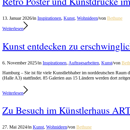
Retro Poster und Kunstdrucke im
13. Januar 2026
/
in
Inspirationen
,
Kunst
,
Wohnideen
/
von
Bethune
Weiterlesen
Kunst entdecken zu erschwinglic
6. November 2025
/
in
Inspirationen
,
Auftragsarbeiten
,
Kunst
/
von
Bet
Hamburg – Sie ist für viele Kunstliebhaber im norddeutschen Raum 
(Halle A3) stattfindet. 85 Galerien aus 15 Ländern werden dort zeit
Weiterlesen
Zu Besuch im Künstlerhaus AR
27. Mai 2024
/
in
Kunst
,
Wohnideen
/
von
Bethune