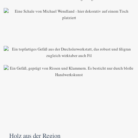
Naturmaterials
Handgedrechselte Schale, die durch ihre leichte
Asymmetrie ihre Einzigartigkeit erhält
Vase mit bestechend schöner Form und Maserung
Rillen und Maserung machen die bauchartige Vase
zum Einzelstück
Einzigartig auch diese Holzkreation, die mit ihrer
Zerbrechlichkeit fasziniert
Holz aus der Region