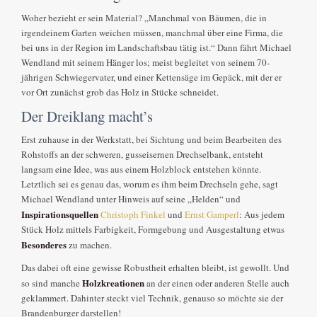
Woher bezieht er sein Material? „Manchmal von Bäumen, die in
irgendeinem Garten weichen müssen, manchmal über eine Firma, die
bei uns in der Region im Landschaftsbau tätig ist.“ Dann fährt Michael
Wendland mit seinem Hänger los; meist begleitet von seinem 70-
jährigen Schwiegervater, und einer Kettensäge im Gepäck, mit der er
vor Ort zunächst grob das Holz in Stücke schneidet.
Der Dreiklang macht’s
Erst zuhause in der Werkstatt, bei Sichtung und beim Bearbeiten des
Rohstoffs an der schweren, gusseisernen Drechselbank, entsteht
langsam eine Idee, was aus einem Holzblock entstehen könnte.
Letztlich sei es genau das, worum es ihm beim Drechseln gehe, sagt
Michael Wendland unter Hinweis auf seine „Helden“ und
Inspirationsquellen
Christoph Finkel
und
Ernst Gamperl
: Aus jedem
Stück Holz mittels Farbigkeit, Formgebung und Ausgestaltung etwas
Besonderes
zu machen.
Das dabei oft eine gewisse Robustheit erhalten bleibt, ist gewollt. Und
Holzkreationen
so sind manche
an der einen oder anderen Stelle auch
geklammert. Dahinter steckt viel Technik, genauso so möchte sie der
Brandenburger darstellen!