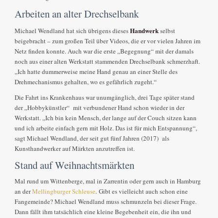
Arbeiten an alter Drechselbank
Handwerk
Michael Wendland hat sich übrigens dieses
selbst
beigebracht – zum großen Teil über Videos, die er vor vielen Jahren im
Netz finden konnte. Auch war die erste „Begegnung“ mit der damals
noch aus einer alten Werkstatt stammenden Drechselbank schmerzhaft.
„Ich hatte dummerweise meine Hand genau an einer Stelle des
Drehmechanismus gehalten, wo es gefährlich zugeht.“
Die Fahrt ins Krankenhaus war unumgänglich, drei Tage später stand
der „Hobbykünstler“ mit verbundener Hand schon wieder in der
Werkstatt. „Ich bin kein Mensch, der lange auf der Couch sitzen kann
und ich arbeite einfach gern mit Holz. Das ist für mich Entspannung“,
sagt Michael Wendland, der seit gut fünf Jahren (2017) als
Kunsthandwerker auf Märkten anzutreffen ist.
Stand auf Weihnachtsmärkten
Mal rund um Wittenberge, mal in Zarrentin oder gern auch in Hamburg
an der
Mellingburger Schleuse
. Gibt es vielleicht auch schon eine
Fangemeinde? Michael Wendland muss schmunzeln bei dieser Frage.
Dann fällt ihm tatsächlich eine kleine Begebenheit ein, die ihn und