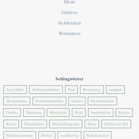
Mode
Outdoor
Sichtbarkeit
Wohnideen
Schlagwörter
Acrylfarbe
Auftragsarbeiten
Bad
Bewegung
campen
Designideen
Ferienimmobilie
Garten
Geschenkidee
Graffiti
Hamburg
Handwerk
Holz
Immobilien
Kinder
Kunst
Manufaktur
Maßanfertigung
Meer
Mobil mit Stil
Modernisierung
Möbel
nachhaltig
Rabattaktion