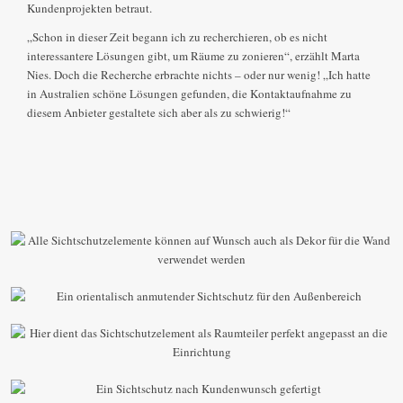
Kundenprojekten betraut.
„Schon in dieser Zeit begann ich zu recherchieren, ob es nicht
interessantere Lösungen gibt, um Räume zu zonieren“, erzählt Marta
Nies. Doch die Recherche erbrachte nichts – oder nur wenig! „Ich hatte
in Australien schöne Lösungen gefunden, die Kontaktaufnahme zu
diesem Anbieter gestaltete sich aber als zu schwierig!“
Die Designelemente können auch als Wanddekor
eingesetzt werden
Orientalisch anmutende, lichtdurchlässige
Sichtschutzelemente
Ein Designelement als Raumteiler – angepasst an
Kundenwünsche
Designelemente grenzen dekorativ die Terrasse ab