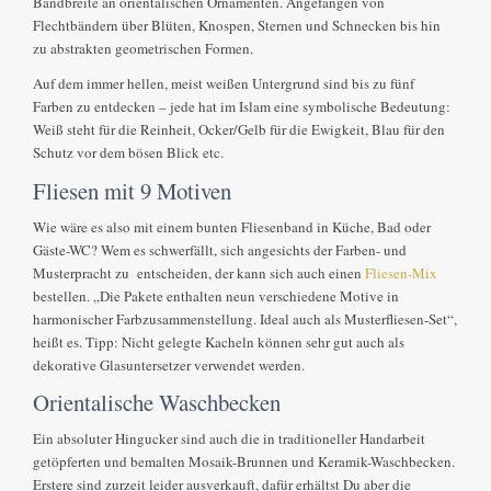
Bandbreite an orientalischen Ornamenten. Angefangen von
Flechtbändern über Blüten, Knospen, Sternen und Schnecken bis hin
zu abstrakten geometrischen Formen.
Auf dem immer hellen, meist weißen Untergrund sind bis zu fünf
Farben zu entdecken – jede hat im Islam eine symbolische Bedeutung:
Weiß steht für die Reinheit, Ocker/Gelb für die Ewigkeit, Blau für den
Schutz vor dem bösen Blick etc.
Fliesen mit 9 Motiven
Wie wäre es also mit einem bunten Fliesenband in Küche, Bad oder
Gäste-WC? Wem es schwerfällt, sich angesichts der Farben- und
Musterpracht zu entscheiden, der kann sich auch einen
Fliesen-Mix
bestellen. „Die Pakete enthalten neun verschiedene Motive in
harmonischer Farbzusammenstellung. Ideal auch als Musterfliesen-Set“,
heißt es. Tipp: Nicht gelegte Kacheln können sehr gut auch als
dekorative Glasuntersetzer verwendet werden.
Orientalische Waschbecken
Ein absoluter Hingucker sind auch die in traditioneller Handarbeit
getöpferten und bemalten Mosaik-Brunnen und Keramik-Waschbecken.
Erstere sind zurzeit leider ausverkauft, dafür erhältst Du aber die