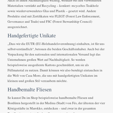
Auch ist ihnen Nachhaltigkeit wichtig, weshalb bei den verwendeten
Materialien verstärkt auf Recycling – konkret: recyceltes Teakholz
sowie wiederverwendetes Glas und Plastik – gesetzt wird. Andere
Produkte sind mit Zertifikaten wie FLEGT (Forest Law Enforcement,
Governance and Trade) und FSC (Forest Stewardship Council)
ausgezeichnet.
Handgefertigte Unikate
„Dass wir die EUTR (EU-Holzhandelsverordnung) einhalten, ist für uns
selbstverständlich“, betonen die beiden Geschäftsinhaber. Auch bei der
Verpackung für den nationalen und internationalen Versand legt das
Unternehmen großen Wert auf Nachhaltigkeit. So werden
beispielsweise ausgediente Kartons geschreddert, um sie als
Füllmaterial zu nutzen. Damit können wir also beruhigt eintauchen in
die Welt von Casa Moro, die uns mit handgefertigten Unikaten im
kleinen und großen Stil verzaubern möchte.
Handbemalte Fliesen
So kannst Du im Shop beispielsweise handbemalte Fliesen und
Bordüren hergestellt in der Medina (Stadt) von Fés, der ältesten der vier
Königsstädte in Marokko, entdecken – und zwar in der gesamten