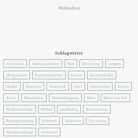
Wohnideen
Schlagwörter
Acrylfarbe
Auftragsarbeiten
Bad
Bewegung
campen
Designideen
Ferienimmobilie
Garten
Geschenkidee
Graffiti
Hamburg
Handwerk
Holz
Immobilien
Kinder
Kunst
Manufaktur
Maßanfertigung
Meer
Mobil mit Stil
Modernisierung
Möbel
nachhaltig
Rabattaktion
Raumgestaltung
Schmuck
Stauraum
Upcycling
Wandgestaltung
wohnidee