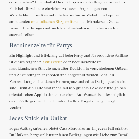
einzutauchen? Hier erhältst Du im Shop wirklich alles, um exotisches
Flair bei Dir zuhause einziehen zu lassen. Angefangen von
Windlichtern über Keramikschalen bis hin zu Möbeln und opulent
anmutenden
orientalischen Sitzgarnituren
aus Marrakesch. Gut zu
wissen: Die Bezüge sind auch hier abnehmbar und daher wasch- und
auswechselbar.
Beduinenzelte für Partys
Ein Highlight und Blickfang auf jeder Party und für besondere Anlässe
ist dieses Angebot:
Königszelte
oder Beduinenzelte im
marokkanischen Stil, die nach alter Tradition in verschiedenen Größen
und Ausführungen angeboten und hergestellt werden. Ideal für
Veranstaltungen, bei denen Extravaganz und edles Design gewünscht
sind. Denn die Zelte sind innen mit rot- grünem Dekostoff und gelben
orientalischen Applikationen versehen. Auf Wunsch ist alles möglich,
da die Zelte gern auch nach individuellen Vorgaben angefertigt
werden!
Jedes Stück ein Unikat
Sogar Auftragsarbeiten bietet Casa Moro also an. In jedem Fall erhältst
Du Unikate, hergestellt unter fairen Bedingungen mit Liebe zum Detail