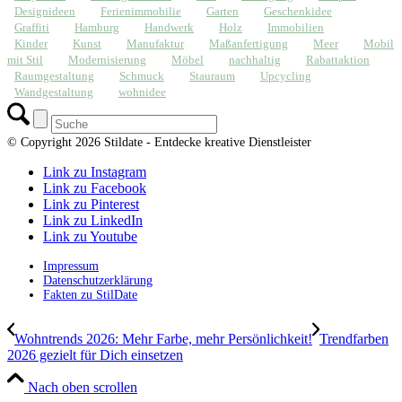
Designideen
Ferienimmobilie
Garten
Geschenkidee
Graffiti
Hamburg
Handwerk
Holz
Immobilien
Kinder
Kunst
Manufaktur
Maßanfertigung
Meer
Mobil
mit Stil
Modernisierung
Möbel
nachhaltig
Rabattaktion
Raumgestaltung
Schmuck
Stauraum
Upcycling
Wandgestaltung
wohnidee
© Copyright 2026 Stildate - Entdecke kreative Dienstleister
Link zu Instagram
Link zu Facebook
Link zu Pinterest
Link zu LinkedIn
Link zu Youtube
Impressum
Datenschutzerklärung
Fakten zu StilDate
Wohntrends 2026: Mehr Farbe, mehr Persönlichkeit!
Trendfarben
2026 gezielt für Dich einsetzen
Nach oben scrollen