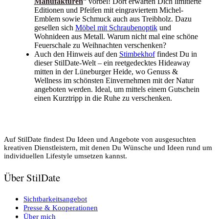
Manufakturen
“ vorbei! Dort erwarten Dich limitierte
Editionen und Pfeifen mit eingraviertem Michel-
Emblem sowie Schmuck auch aus Treibholz. Dazu
gesellen sich
Möbel mit Schraubenoptik
und
Wohnideen aus Metall. Warum nicht mal eine schöne
Feuerschale zu Weihnachten verschenken?
Auch den Hinweis auf den
Stimbekhof
findest Du in
dieser StilDate-Welt – ein reetgedecktes Hideaway
mitten in der Lüneburger Heide, wo Genuss &
Wellness im schönsten Einvernehmen mit der Natur
angeboten werden. Ideal, um mittels einem Gutschein
einen Kurztripp in die Ruhe zu verschenken.
Auf StilDate findest Du Ideen und Angebote von ausgesuchten
kreativen Dienstleistern, mit denen Du Wünsche und Ideen rund um
individuellen Lifestyle umsetzen kannst.
Über StilDate
Sichtbarkeitsangebot
Presse & Kooperationen
Über mich