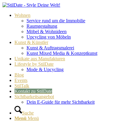
Wohnen
Service rund um die Immobilie
Raumgestaltung
Möbel & Wohnideen
Upcycling von Möbeln
Kunst & Künstler
Kunst & Auftragsmalerei
Kunst Mixed Media & Konzeptkunst
Unikate aus Manufakturen
Lifestyle by StilDate
Mode & Upcycling
Blog
Events
StilTalk
Kontakt zu StilDate
Sichtbarkeitsangebot
Dein E-Guide für mehr Sichtbarkeit
Suche
Menü
Menü