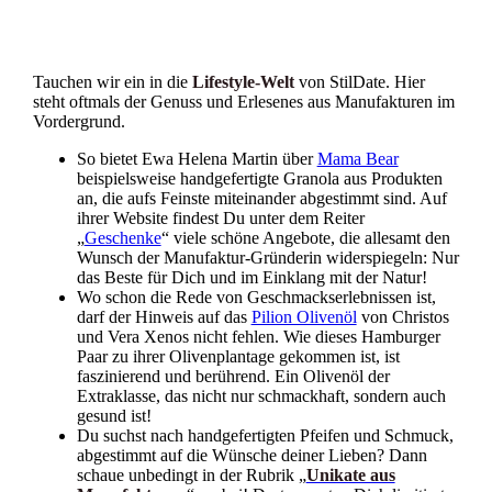
Tauchen wir ein in die
Lifestyle-Welt
von StilDate. Hier
steht oftmals der Genuss und Erlesenes aus Manufakturen im
Vordergrund.
So bietet Ewa Helena Martin über
Mama Bear
beispielsweise handgefertigte Granola aus Produkten
an, die aufs Feinste miteinander abgestimmt sind. Auf
ihrer Website findest Du unter dem Reiter
„
Geschenke
“ viele schöne Angebote, die allesamt den
Wunsch der Manufaktur-Gründerin widerspiegeln: Nur
das Beste für Dich und im Einklang mit der Natur!
Wo schon die Rede von Geschmackserlebnissen ist,
darf der Hinweis auf das
Pilion Olivenöl
von Christos
und Vera Xenos nicht fehlen. Wie dieses Hamburger
Paar zu ihrer Olivenplantage gekommen ist, ist
faszinierend und berührend. Ein Olivenöl der
Extraklasse, das nicht nur schmackhaft, sondern auch
gesund ist!
Du suchst nach handgefertigten Pfeifen und Schmuck,
abgestimmt auf die Wünsche deiner Lieben? Dann
schaue unbedingt in der Rubrik „
Unikate aus